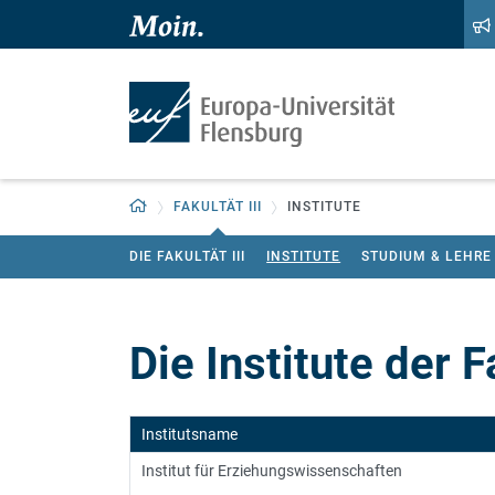
Zum Hauptinhalt springen
Zur Navigation springen
Zurück zur Startseite
FAKULTÄT III
INSTITUTE
DIE FAKULTÄT III
INSTITUTE
STUDIUM & LEHRE
Die Institute der Fa
Institutsname
Institut für Erziehungswissenschaften