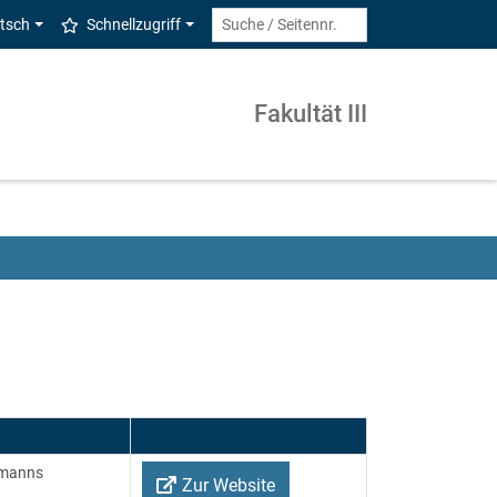
tsch
Schnellzugriff
Fakultät III
llmanns
Zur Website