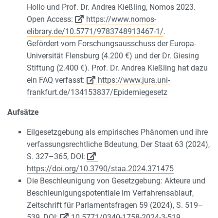
Hollo und Prof. Dr. Andrea Kießling, Nomos 2023.
Open Access:
https://www.nomos-
elibrary.de/10.5771/9783748913467-1/
.
Gefördert vom Forschungsausschuss der Europa-
Universität Flensburg (4.200 €) und der Dr. Giesing
Stiftung (2.400 €). Prof. Dr. Andrea Kießling hat dazu
ein FAQ verfasst:
https://www.jura.uni-
frankfurt.de/134153837/Epidemiegesetz
Aufsätze
Eilgesetzgebung als empirisches Phänomen und ihre
verfassungsrechtliche Bdeutung, Der Staat 63 (2024),
S. 327–365, DOI:
https://doi.org/10.3790/staa.2024.371475
Die Beschleunigung von Gesetzgebung: Akteure und
Beschleunigungspotentiale im Verfahrensablauf,
Zeitschrift für Parlamentsfragen 59 (2024), S. 519–
539, DOI:
10.5771/0340-1758-2024-3-519