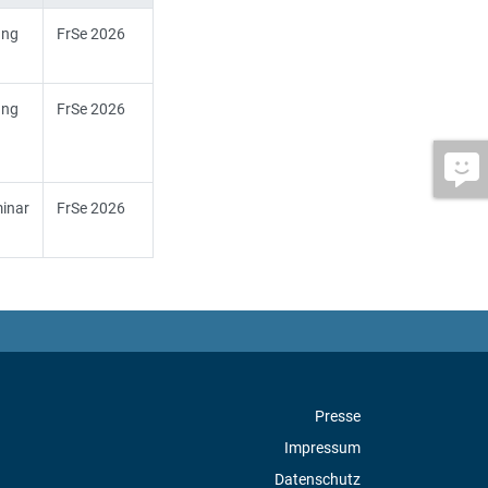
ung
FrSe 2026
ung
FrSe 2026
inar
FrSe 2026
Presse
Impressum
Datenschutz