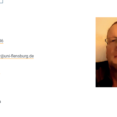
86
r
@
uni-flensburg.de
i
a