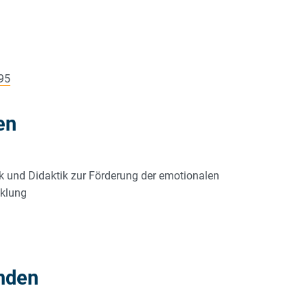
95
en
 und Didaktik zur Förderung der emotionalen
cklung
nden