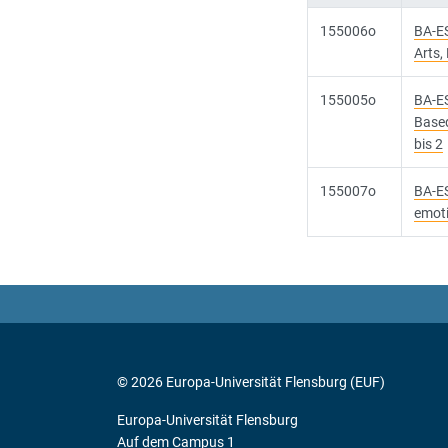
155006o
BA-ES
Arts,
155005o
BA-ES
Based
bis 2
155007o
BA-ES
emoti
© 2026 Europa-Universität Flensburg (EUF)
Europa-Universität Flensburg
Auf dem Campus 1