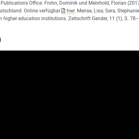
Publications Office. Frohn, Dominik und Meinhold, Florian (2017)
eutschland. Online verfügbar
hier
. Mense, Lisa; Sera, Stephani
 higher education institutions. Zeitschrift Gender, 11 (1), S. 78
a