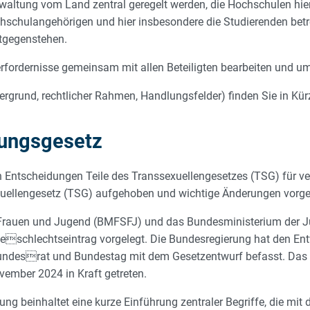
altung vom Land zentral geregelt werden, die Hochschulen hier
hschulangehörigen und hier insbesondere die Studierenden betref
tgegenstehen.
fordernisse gemeinsam mit allen Beteiligten bearbeiten und u
grund, rechtlicher Rahmen, Handlungsfelder) finden Sie in Kürz
ungsgesetz
Entscheidungen Teile des Transsexuellengesetzes (TSG) für ve
xuellengesetz (TSG) aufgehoben und wichtige Änderungen vor
, Frauen und Jugend (BMFSFJ) und das Bundesministerium der J
eschlechtseintrag vorgelegt. Die Bundesregierung hat den Ent
Bundesrat und Bundestag mit dem Gesetzentwurf befasst. Das
vember 2024 in Kraft getreten.
ftung beinhaltet eine kurze Einführung zentraler Begriffe, die 