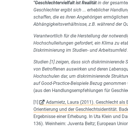
"Geschlechtervielfalt ist Realität
in der gesamte
Geschlechter ergibt sich ... erheblicher Handl
schaffen, die es ihren Angehörigen ermöglichen
Abhängigkeitsverhältnisse, z.B. während der Qu
Verantwortlich für die Herstellung der notwen
Hochschulleitungen gefordert, ein Klima zu etab
Diskriminierung im Studien- und Arbeitsumfel
Studien [1] zeigen, dass sich diskriminierend
von Betroffenen auswirken und deren Lebensqu
Hochschulen dar, um diskriminierende Struktu
auf Good-Practice-Beispiele Bezug genommen 
(aus den Handlungsempfehlungen für Geschlech
[1]
Adamietz, Laura (2011). Geschlecht als 
Orientierung und der Geschlechtsidentität. B
Ergebnisse einer Erhebung. In Uta Klein und Da
136). Weinheim: Juventa Beltz; European Union