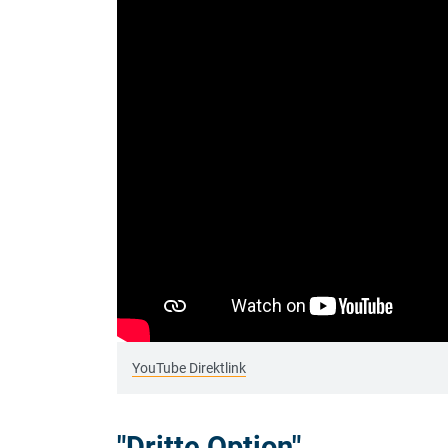
YouTube Direktlink
"Dritte Option"