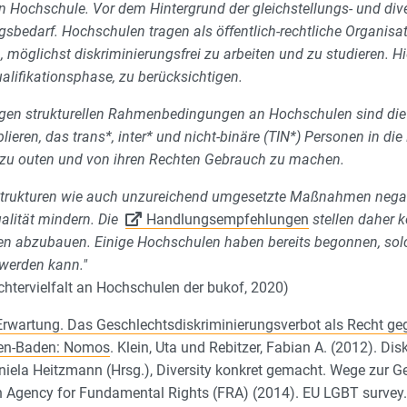
n Hochschule. Vor dem Hintergrund der gleichstellungs- und dive
ungsbedarf. Hochschulen tragen als öffentlich-rechtliche Organi
, möglichst diskriminierungsfrei zu arbeiten und zu studieren. H
alifikationsphase, zu berücksichtigen.
digen strukturellen Rahmenbedingungen an Hochschulen sind die
lieren, das trans*, inter* und nicht-binäre (TIN*) Personen in di
d zu outen und von ihren Rechten Gebrauch zu machen.
e Strukturen wie auch unzureichend umgesetzte Maßnahmen negat
alität mindern. Die
Handlungsempfehlungen
stellen daher 
ren abzubauen. Einige Hochschulen haben bereits begonnen, so
werden kann."
tervielfalt an Hochschulen der bukof, 2020)
Erwartung. Das Geschlechtsdiskriminierungsverbot als Recht ge
aden-Baden: Nomos
. Klein, Uta und Rebitzer, Fabian A. (2012). D
niela Heitzmann (Hrsg.), Diversity konkret gemacht. Wege zur G
 Agency for Fundamental Rights (FRA) (2014). EU LGBT survey. 