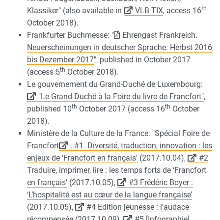
th
Klassiker" (also available in
VLB TIX
, access 16
October 2018).
Frankfurter Buchmesse: "
Ehrengast Frankreich.
Neuerscheinungen in deutscher Sprache. Herbst 2016
bis Dezember 2017
", published in October 2017
th
(access 5
October 2018).
Le gouvernement du Grand-Duché de Luxembourg:
"Le Grand-Duché à la Foire du livre de Francfort"
,
th
th
published 10
October 2017 (access 16
October
2018).
Ministère de la Culture de la France: "Spécial Foire de
Francfort
. #1 Diversité, traduction, innovation : les
enjeux de ‘Francfort en français’
(2017.10.04),
#2
Traduire, imprimer, lire : les temps forts de ‘Francfort
en français’
(2017.10.05),
#3 Frédéric Boyer :
‘L’hospitalité est au cœur de la langue française’
(2017.10.05),
#4 Edition jeunesse : l'audace
récompensée
(2017.10.09),
#5 [Infographie]