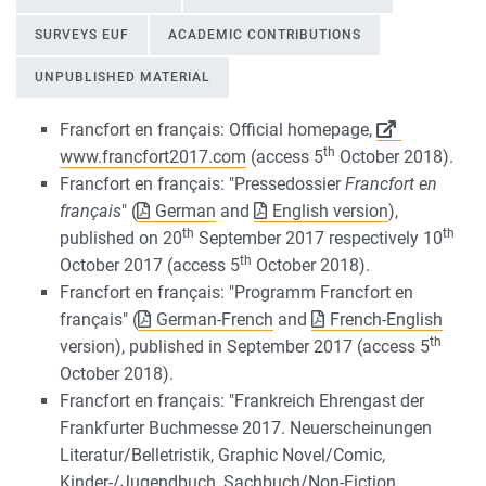
SURVEYS EUF
ACADEMIC CONTRIBUTIONS
UNPUBLISHED MATERIAL
Francfort en français: Official homepage,
th
www.francfort2017.com
(access 5
October 2018).
OFFICIAL PUBLICATIONS
Francfort en français: "Pressedossier
Francfort en
fran
ç
ais
" (
German
and
English version
),
th
th
published on 20
September 2017 respectively 10
th
October 2017 (access 5
October 2018).
Francfort en français: "Programm Francfort en
français" (
German-French
and
French-English
th
version), published in September 2017 (access 5
October 2018).
Francfort en français: "Frankreich Ehrengast der
Frankfurter Buchmesse 2017. Neuerscheinungen
Literatur/Belletristik, Graphic Novel/Comic,
Kinder-/Jugendbuch, Sachbuch/Non-Fiction,