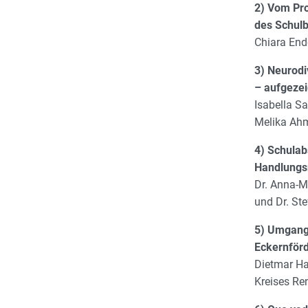
2) Vom Pro
des Schul
Chiara End
3) Neurodi
– aufgezei
Isabella Sa
Melika Ahm
4) Schulab
Handlungs
Dr. Anna-Ma
und Dr. Ste
5) Umgang
Eckernför
Dietmar Ha
Kreises Re