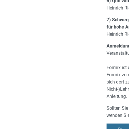
6) Quo vad
Heinrich R
7) Schwerp
für hohe A
Heinrich R
Anmeldung
Veranstal
Formix ist
Formix zu 
sich dort z
Nicht-)Lehr
Anleitung
.
Sollten Si
wenden Sie