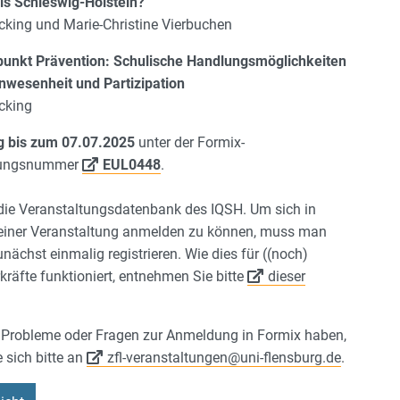
is Schleswig-Holstein?
icking und Marie-Christine Vierbuchen
unkt Prävention: Schulische Handlungsmöglichkeiten
nwesenheit und Partizipation
icking
 bis zum 07.07.2025
unter der Formix-
tungsnummer
EUL0448
.
 die Veranstaltungsdatenbank des IQSH. Um sich in
einer Veranstaltung anmelden zu können, muss man
unächst einmalig registrieren. Wie dies für ((noch)
kräfte funktioniert, entnehmen Sie bitte
dieser
e Probleme oder Fragen zur Anmeldung in Formix haben,
 sich bitte an
zfl-veranstaltungen@uni-flensburg.de
.