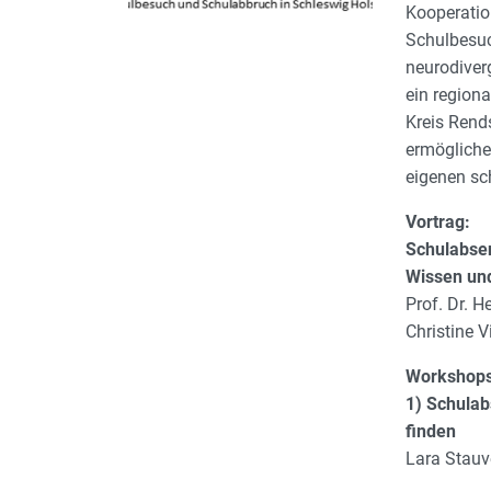
Kooperation
Schulbesuc
neurodiver
ein region
Kreis Rend
ermögliche
eigenen sch
Vortrag:
Schulabse
Wissen un
Prof. Dr. H
Christine 
Workshop
1) Schula
finden
Lara Stauv