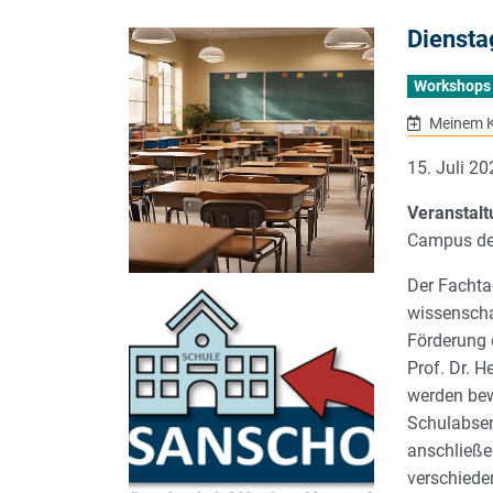
Diensta
Workshops
Meinem K
15. Juli 2
Veranstalt
Campus der
Der Fachta
wissenscha
Förderung 
Prof. Dr. H
werden be
Schulabsen
anschließe
verschiede