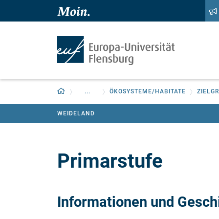
Zum Hauptinhalt springen
Zur Navigation springen
Zurück zur Startseite
...
ÖKOSYSTEME/HABITATE
ZIELG
WEIDELAND
Primarstufe
Informationen und Gesch