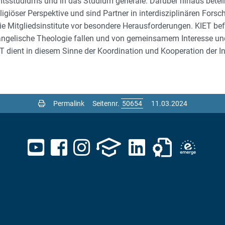
sstudiums und in das Studium generale. Darüber hinaus beteilig
igiöser Perspektive und sind Partner in interdisziplinären Fors
ie Mitgliedsinstitute vor besondere Herausforderungen. KIET bef
 Evangelische Theologie fallen und von gemeinsamem Interesse u
IET dient in diesem Sinne der Koordination und Kooperation der I
Permalink
Seitennr.
11.03.2024