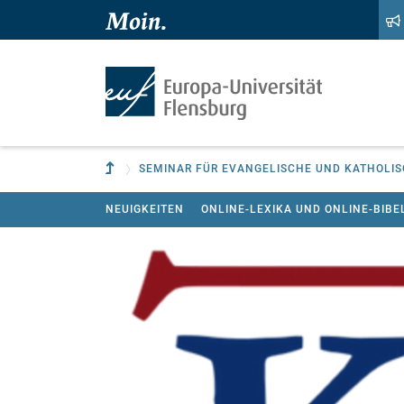
Zum Hauptinhalt springen
Zur Navigation springen
Zur übergeordneten Einrichtung
NEUIGKEITEN
ONLINE-LEXIKA UND ONLINE-BIB