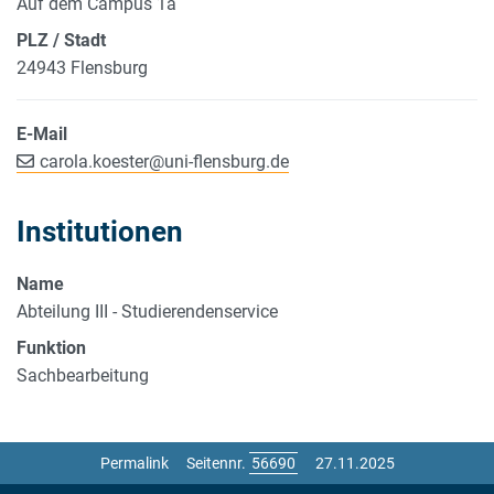
Auf dem Campus 1a
PLZ / Stadt
24943 Flensburg
E-Mail
carola.koester
@
uni-flensburg.de
Institutionen
Name
Abteilung III - Studierendenservice
Funktion
Sachbearbeitung
Permalink
Seitennr.
27.11.2025