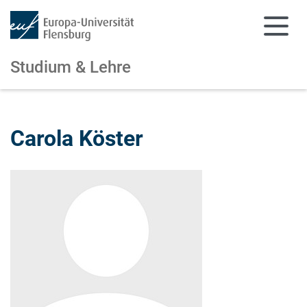
Studium & Lehre
Zum Hauptinhalt springen
Zur Navigation springen
Carola Köster