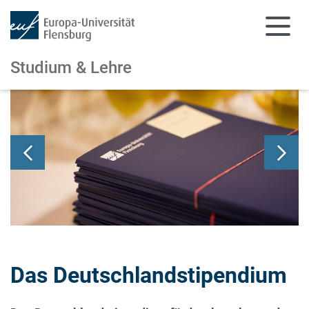
Studium & Lehre
Zum Hauptinhalt springen
Zur Navigation springen
Das Deutschlandstipendium