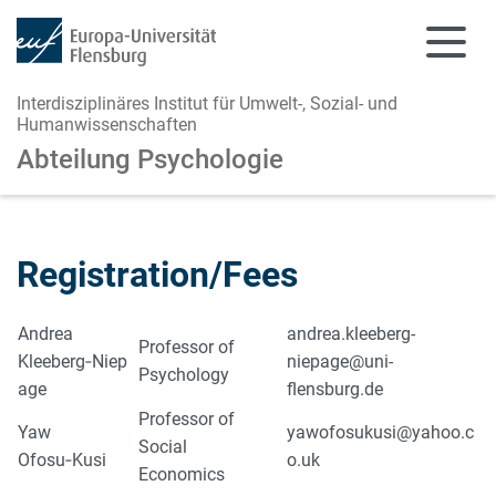
Interdisziplinäres Institut für Umwelt-, Sozial- und
Humanwissenschaften
Abteilung Psychologie
Zum Hauptinhalt springen
Zur Navigation springen
Registration/Fees
Andrea
andrea.kleeberg-
Professor of
Kleeberg‑Niep
niepage@uni-
Psychology
age
flensburg.de
Professor of
Yaw
yawofosukusi@yahoo.c
Social
Ofosu‑Kusi
o.uk
Economics