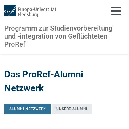
Programm zur Studienvorbereitung
und -integration von Geflüchteten |
ProRef
Zum Hauptinhalt springen
Zur Navigation springen
Das ProRef-Alumni
Netzwerk
ALUMNI-NETZWERK
UNSERE ALUMNI