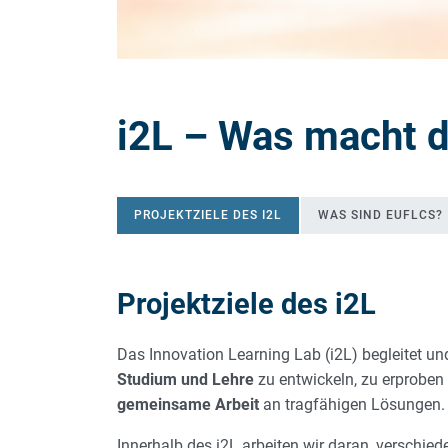
i2L – Was macht d
PROJEKTZIELE DES I2L
WAS SIND EUFLCS?
Projektziele des i2L
Projektziele des i
Das Innovation Learning Lab (i2L) begleitet un
Studium und Lehre
zu entwickeln, zu erproben
gemeinsame Arbeit
an tragfähigen Lösungen.
Innerhalb des i2L arbeiten wir daran, versch