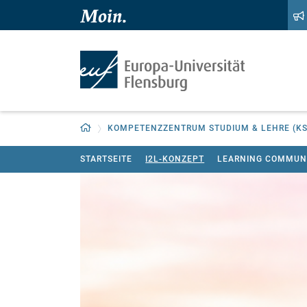
Zum Hauptinhalt springen
Zur Navigation springen
Zurück zur Startseite
KOMPETENZZENTRUM STUDIUM & LEHRE (KS
STARTSEITE
I2L-KONZEPT
LEARNING COMMUNI