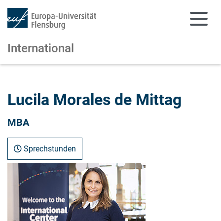
International
Zum Hauptinhalt springen
Zur Navigation springen
Lucila Morales de Mittag
MBA
Sprechstunden