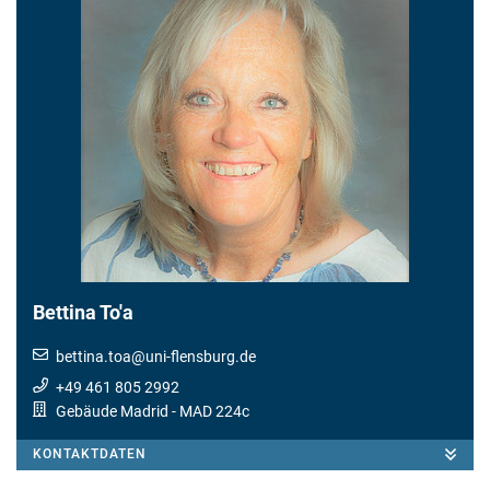
Bettina To'a
bettina.toa
@
uni-flensburg.de
+49 461 805 2992
Gebäude Madrid
- MAD 224c
KONTAKTDATEN