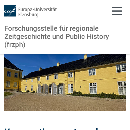
Forschungsstelle für regionale
Zeitgeschichte und Public History
(frzph)
Zum Hauptinhalt springen
Zur Navigation springen