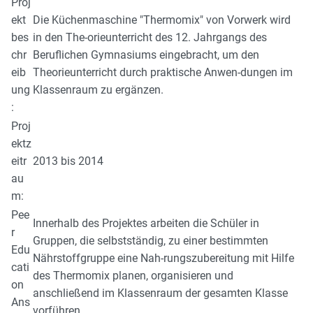
Proj
ekt
Die Küchenmaschine "Thermomix" von Vorwerk wird
bes
in den The-orieunterricht des 12. Jahrgangs des
chr
Beruflichen Gymnasiums eingebracht, um den
eib
Theorieunterricht durch praktische Anwen-dungen im
ung
Klassenraum zu ergänzen.
:
Proj
ektz
eitr
2013 bis 2014
au
m:
Pee
Innerhalb des Projektes arbeiten die Schüler in
r
Gruppen, die selbstständig, zu einer bestimmten
Edu
Nährstoffgruppe eine Nah-rungszubereitung mit Hilfe
cati
des Thermomix planen, organisieren und
on
anschließend im Klassenraum der gesamten Klasse
Ans
vorführen.