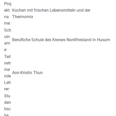
Proj
ekt
Kochen mit frischen Lebensmitteln und der
na
Thermomix
me:
Sch
uln
Berufliche Schule des Kreises Nordfriesland in Husum
am
e:
Teil
neh
me
Ann-Kristin Thun
nde
Leh
rer:
Stu
den
tisc
he