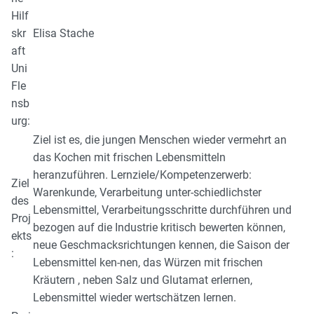
Hilf
skr
Elisa Stache
aft
Uni
Fle
nsb
urg:
Ziel ist es, die jungen Menschen wieder vermehrt an
das Kochen mit frischen Lebensmitteln
heranzuführen. Lernziele/Kompetenzerwerb:
Ziel
Warenkunde, Verarbeitung unter-schiedlichster
des
Lebensmittel, Verarbeitungsschritte durchführen und
Proj
bezogen auf die Industrie kritisch bewerten können,
ekts
neue Geschmacksrichtungen kennen, die Saison der
:
Lebensmittel ken-nen, das Würzen mit frischen
Kräutern , neben Salz und Glutamat erlernen,
Lebensmittel wieder wertschätzen lernen.