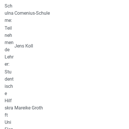
Sch
ulna
Comenius-Schule
me:
Teil
neh
men
Jens Koll
de
Lehr
er:
Stu
dent
isch
e
Hilf
skra
Mareike Groth
ft
Uni