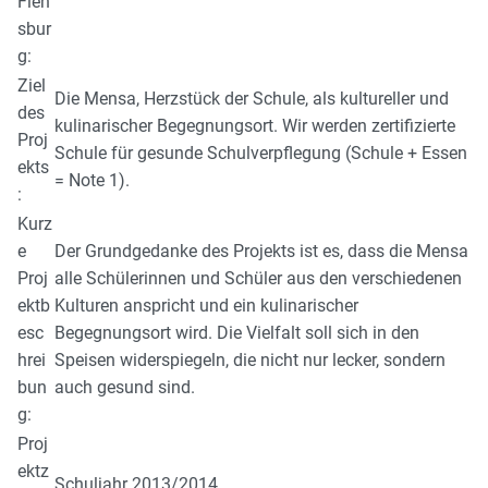
Flen
sbur
g:
Ziel
Die Mensa, Herzstück der Schule, als kultureller und
des
kulinarischer Begegnungsort. Wir werden zertifizierte
Proj
Schule für gesunde Schulverpflegung (Schule + Essen
ekts
= Note 1).
:
Kurz
e
Der Grundgedanke des Projekts ist es, dass die Mensa
Proj
alle Schülerinnen und Schüler aus den verschiedenen
ektb
Kulturen anspricht und ein kulinarischer
esc
Begegnungsort wird. Die Vielfalt soll sich in den
hrei
Speisen widerspiegeln, die nicht nur lecker, sondern
bun
auch gesund sind.
g:
Proj
ektz
Schuljahr 2013/2014