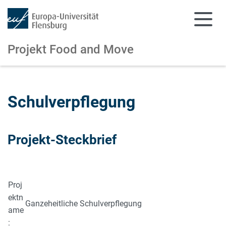
Projekt Food and Move
Zum Hauptinhalt springen
Zur Navigation springen
Schulverpflegung
Projekt-Steckbrief
Proj
ektn
Ganzeheitliche Schulverpflegung
ame
: