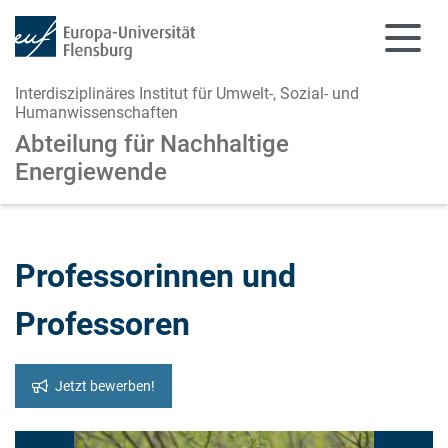
Interdisziplinäres Institut für Umwelt-, Sozial- und
Humanwissenschaften
Abteilung für Nachhaltige
Energiewende
Zum Hauptinhalt springen
Zur Navigation springen
Professorinnen und
Professoren
Jetzt bewerben!