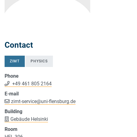
Contact
ZIMT
PHYSICS
Phone
+49 461 805 2164
E-mail
zimt-service
@
uni-flensburg.de
Building
Gebäude Helsinki
Room
HEL 306