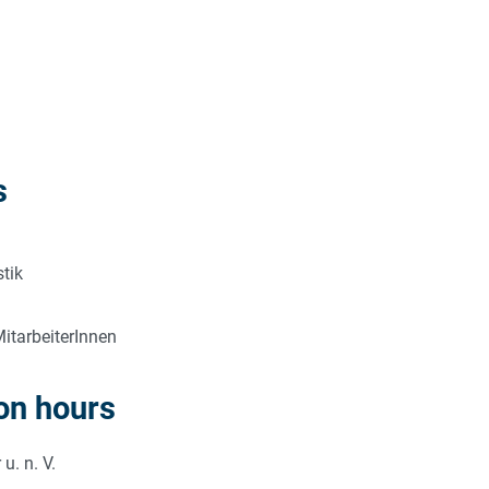
s
stik
itarbeiterInnen
on hours
u. n. V.