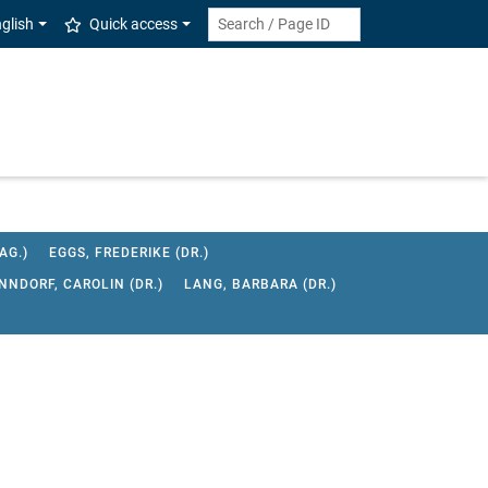
glish
Quick access
AG.)
EGGS, FREDERIKE (DR.)
NDORF, CAROLIN (DR.)
LANG, BARBARA (DR.)
HRISTIAN (DR.)
ROMANO, SARAH
ZEL, MAXIMILIAN
ZIELINSKI, SASCHA