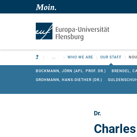
Skip to main content
Skip to main navigation
To parent institution
...
WHO WE ARE
OUR STAFF
NOU
BOCKMANN, JÖRN (APL. PROF. DR.)
BRENDEL, C
GROHMANN, HANS-DIETHER (DR.)
GULDENSCHUH
LANGHANKE, ROBERT (M.A.)
NANZ, TOBIAS (DR.)
SADIKOU, NADJIB (DR.)
STOEHR, QUINKA F.
TA
Dr.
Charles