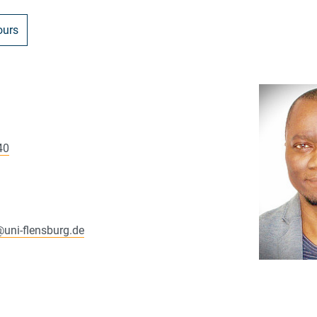
ours
40
@
uni-flensburg.de