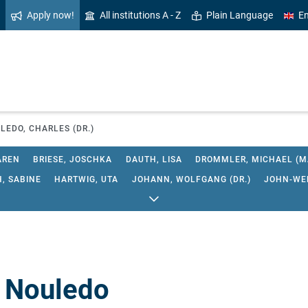
Apply now!
All institutions A - Z
Plain Language
En
LEDO, CHARLES (DR.)
AREN
BRIESE, JOSCHKA
DAUTH, LISA
DROMMLER, MICHAEL (M
, SABINE
HARTWIG, UTA
JOHANN, WOLFGANG (DR.)
JOHN-WEN
NIES, MARTIN (PROF. DR.)
NOULEDO, CHARLES (DR.)
RIEDEL, C
UBERT, SVEA
THEELE, IVO (DR.)
UPLEGGER, KATHRIN (DR.)
WEN
 Nouledo