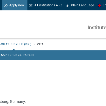
Apply now!
All institutions A - Z
Plain Language
En
Institut
CHAT, SIBYLLE (DR.)
VITA
CONFERENCE PAPERS
sburg, Germany.