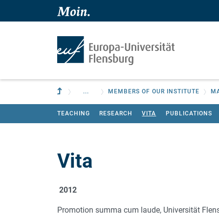
Skip to main content
Skip to main navigation
To parent institution
...
MEMBERS OF OUR INSTITUTE
MA
TEACHING
RESEARCH
VITA
PUBLICATIONS
Vita
2012
Promotion summa cum laude, Universität Flen