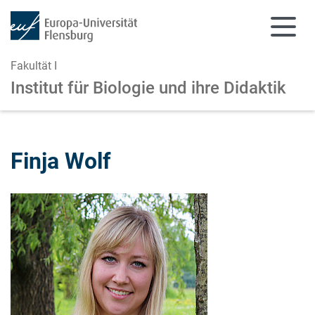
Fakultät I
Institut für Biologie und ihre Didaktik
Zum Hauptinhalt springen
Zur Navigation springen
Finja Wolf