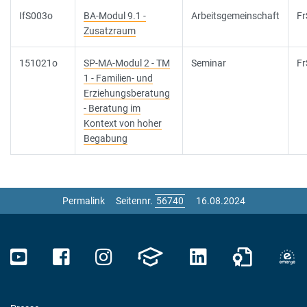
IfS003o
BA-Modul 9.1 -
Arbeitsgemeinschaft
Fr
Zusatzraum
151021o
SP-MA-Modul 2 - TM
Seminar
Fr
1 - Familien- und
Erziehungsberatung
- Beratung im
Kontext von hoher
Begabung
Permalink
Seitennr.
16.08.2024