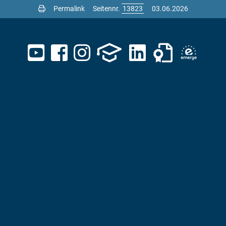
Permalink
Seitennr.
03.06.2026