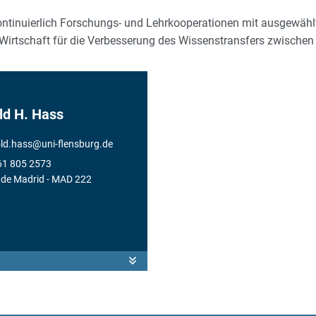
ntinuierlich Forschungs- und Lehrkooperationen mit ausgewähl
Wirtschaft für die Verbesserung des Wissenstransfers zwische
ld H. Hass
ld.hass
@
uni-flensburg.de
61 805 2573
de Madrid
- MAD 222