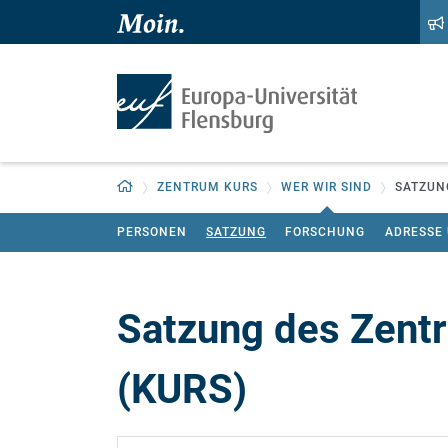
Zum Hauptinhalt springen
Zur Navigation springen
Zurück zur Startseite
ZENTRUM KURS
WER WIR SIND
SATZUN
PERSONEN
SATZUNG
FORSCHUNG
ADRESSE
Satzung des Zentr
(KURS)