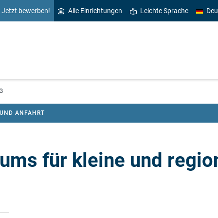
Jetzt bewerben!
Alle Einrichtungen
Leichte Sprache
Deu
G
 UND ANFAHRT
ums für kleine und regio