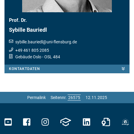
Prof. Dr.
Sybille Bauriedl
sybille.bauriedl
@
uni-flensburg.de
+49 461 805 2085
Gebäude Oslo
- OSL 484
KONTAKTDATEN
Permalink
Seitennr.
12.11.2025