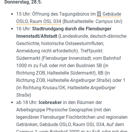
Donnerstag, 28.5.
15 Uhr: Öffnung des Tagungsbüros im
Gebäude
OSLO, Raum OSL 034
(Bushaltestelle:
Campus Uni
)
16 Uhr:
Stadtrundgang durch die Flensburger
Innenstadt/Altstadt
(Landeskunde, deutsch-dänische
Geschichte, historische Ostseesturmfluten;
Anmeldung nicht erforderlich). Treffpunkt:
Südermarkt (Flensburger Innenstadt; vom Bahnhof
1000 m zu Fuß oder mit den Buslinien 5B (in
Richtung ZOB, Haltestelle
Südermarkt
), 8B (in
Richtung ZOB, Haltestelle
Angelburger Straße
) oder 1
(in Richtung Krusau/DK, Haltestelle
Angelburger
Straße
)
ab 18 Uhr:
Icebreaker
in den Räumen der
Arbeitsgruppe Physische Geographie (mit den
legendären Flensburger Fischbrötchen und regionalen
Getränken; Gebäude OSLO, Raum OSL 034, Auf dem
Campus 1; vom Bahnhof 2000 m zu Fuß oder mit den