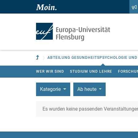
Zum Hauptinhalt springen
Zur Navigation springen
Zur übergeordneten Einrichtung
ABTEILUNG GESUNDHEITSPSYCHOLOGIE UND
WER WIR SIND
STUDIUM UND LEHRE
FORSCHU
Kategorie
Ab heute
Es wurden keine passenden Veranstaltunge