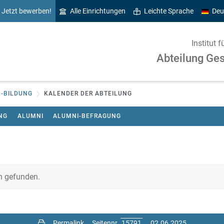
Jetzt bewerben!
Alle Einrichtungen
Leichte Sprache
Deu
Institut
Abteilung Ges
 -BILDUNG
KALENDER DER ABTEILUNG
NG
ALUMNI
ALUMNI-BEFRAGUNG
n gefunden.
Permalink
Seitennr.
02.06.2025