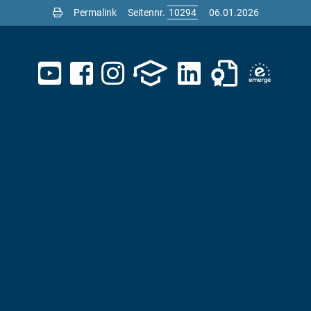
Permalink
Seitennr.
06.01.2026