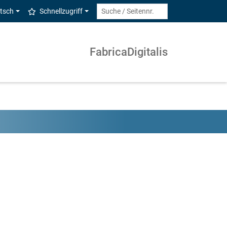
tsch
Schnellzugriff
FabricaDigitalis