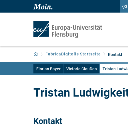
Zum Hauptinhalt springen
Zur Navigation springen
Zurück zur Startseite
FabricaDigitalis Startseite
Kontakt
Florian Bayer
Victoria Claußen
Tristan Ludwi
Tristan Ludwigkei
Kontakt