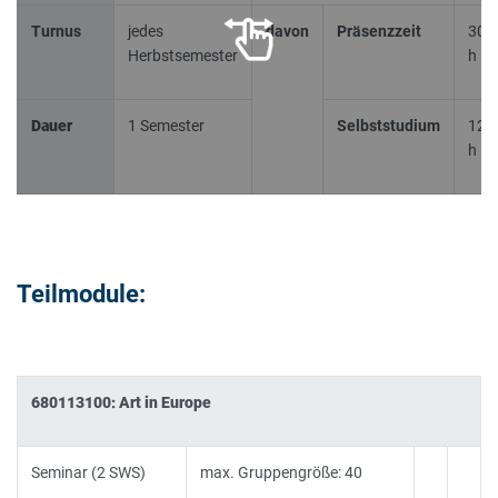
Turnus
jedes
davon
Präsenzzeit
30
Herbstsemester
h
Dauer
1 Semester
Selbststudium
120
h
Teilmodule:
680113100: Art in Europe
Seminar (2 SWS)
max. Gruppengröße: 40