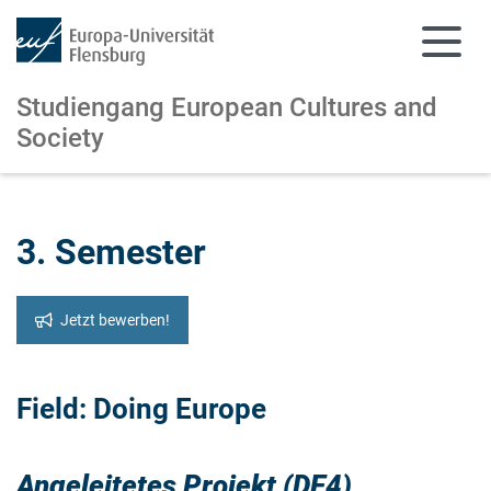
Studiengang European Cultures and
Society
Zum Hauptinhalt springen
Zur Navigation springen
3. Semester
Jetzt bewerben!
Field: Doing Europe
Angeleitetes Projekt (DE4)