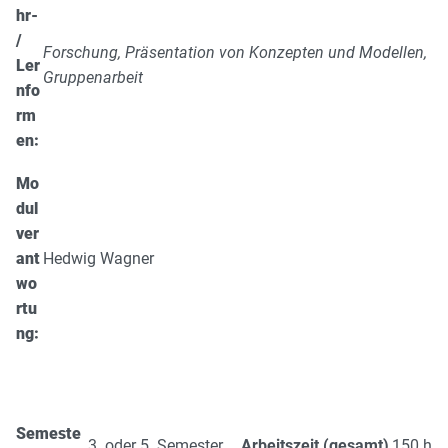
hr-
/
Forschung, Präsentation von Konzepten und Modellen,
Ler
Gruppenarbeit
nfo
rm
en:
Mo
dul
ver
ant
Hedwig Wagner
wo
rtu
ng:
Semeste
3. oder 5. Semester
Arbeitszeit (gesamt)
150 h