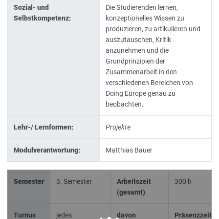
Sozial- und
Die Studierenden lernen,
Selbstkompetenz:
konzeptionelles Wissen zu
produzieren, zu artikulieren und
auszutauschen, Kritik
anzunehmen und die
Grundprinzipien der
Zusammenarbeit in den
verschiedenen Bereichen von
Doing Europe genau zu
beobachten.
Lehr-/ Lernformen:
Projekte
Modulverantwortung:
Matthias Bauer
Semester
3. Semester
Arbeitszeit
300 h
(gesamt)
Turnus
jedes
davon
Präsenzzeit