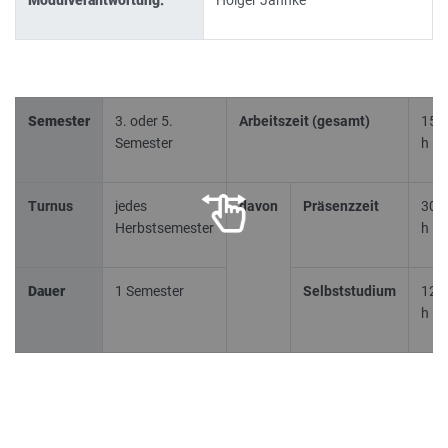
Modulverantwortung:
Holger Jahnke
Semester
3. oder 5.
Arbeitszeit (gesamt)
150
Semester
h
Turnus
jedes
davon
Präsenzzeit
30
Herbstsemester
h
Dauer
1 Semester
Selbststudium
120
h