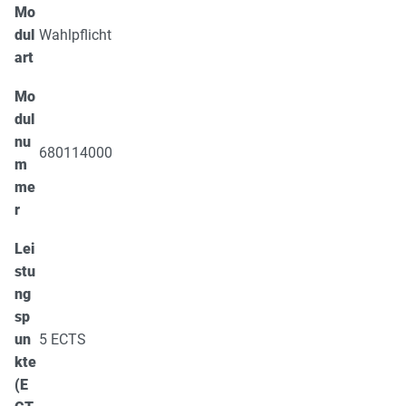
Mo
dul
Wahlpflicht
art
Mo
dul
nu
680114000
m
me
r
Lei
stu
ng
sp
un
5 ECTS
kte
(E