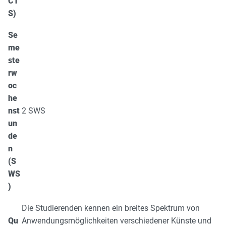
CT
S)
Se
me
ste
rw
oc
he
nst
2 SWS
un
de
n
(S
WS
)
Die Studierenden kennen ein breites Spektrum von
Qu
Anwendungsmöglichkeiten verschiedener Künste und