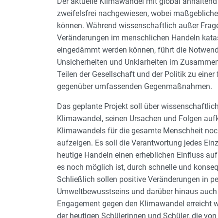
Der aktuelle Klimawandel mit global anhaltend
zweifelsfrei nachgewiesen, wobei maßgebliche 
können. Während wissenschaftlich außer Frage
Veränderungen im menschlichen Handeln katas
eingedämmt werden können, führt die Notwendi
Unsicherheiten und Unklarheiten im Zusammen
Teilen der Gesellschaft und der Politik zu eine
gegenüber umfassenden Gegenmaßnahmen.
Das geplante Projekt soll über wissenschaft
Klimawandel, seinen Ursachen und Folgen auf
Klimawandels für die gesamte Menschheit noch
aufzeigen. Es soll die Verantwortung jedes Ei
heutige Handeln einen erheblichen Einfluss au
es noch möglich ist, durch schnelle und kon
Schließlich sollen positive Veränderungen in p
Umweltbewusstseins und darüber hinaus auch d
Engagement gegen den Klimawandel erreicht wer
der heutigen Schülerinnen und Schüler, die von