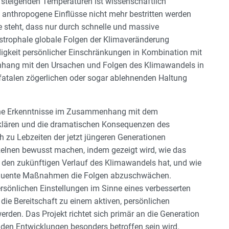
 steigenden Temperaturen ist wissenschaftlich
anthropogene Einflüsse nicht mehr bestritten werden
 steht, dass nur durch schnelle und massive
trophale globale Folgen der Klimaveränderung
gkeit persönlicher Einschränkungen in Kombination mit
hang mit den Ursachen und Folgen des Klimawandels in
r fatalen zögerlichen oder sogar ablehnenden Haltung
liche Erkenntnisse im Zusammenhang mit dem
klären und die dramatischen Konsequenzen des
 zu Lebzeiten der jetzt jüngeren Generationen
nzelnen bewusst machen, indem gezeigt wird, wie das
f den zukünftigen Verlauf des Klimawandels hat, und wie
sequente Maßnahmen die Folgen abzuschwächen.
ersönlichen Einstellungen im Sinne eines verbesserten
ie Bereitschaft zu einem aktiven, persönlichen
den. Das Projekt richtet sich primär an die Generation
 den Entwicklungen besonders betroffen sein wird.