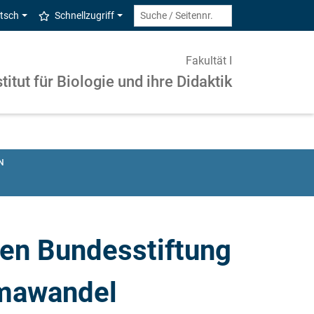
tsch
Schnellzugriff
Fakultät I
stitut für Biologie und ihre Didaktik
N
hen Bundesstiftung
imawandel