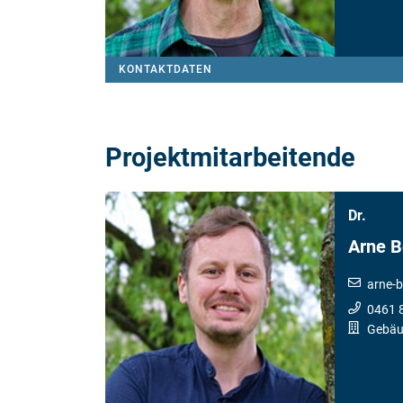
KONTAKTDATEN
Projektmitarbeitende
Dr.
Arne B
arne-
0461 
Gebäu