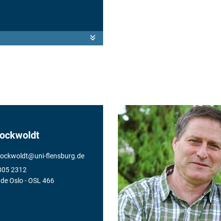
ockwoldt
bockwoldt
@
uni-flensburg.de
805 2312
de Oslo
- OSL 466