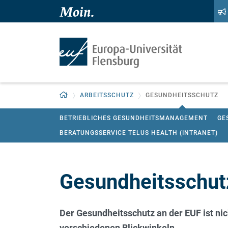
Zum Hauptinhalt springen
Zur Navigation springen
Zurück zur Startseite
ARBEITSSCHUTZ
GESUNDHEITSSCHUTZ
BETRIEBLICHES GESUNDHEITSMANAGEMENT
GE
BERATUNGSSERVICE TELUS HEALTH (INTRANET)
Gesundheitsschut
Der Gesundheitsschutz an der EUF ist ni
verschiedenen Blickwinkeln.