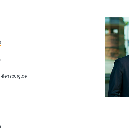
3
3
i-flensburg.de
i
a