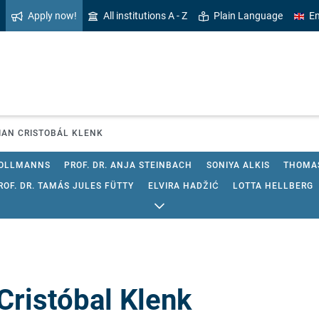
Apply now!
All institutions A - Z
Plain Language
En
RIAN CRISTOBÁL KLENK
 POLLMANNS
PROF. DR. ANJA STEINBACH
SONIYA ALKIS
THOMAS
ROF. DR. TAMÁS JULES FÜTTY
ELVIRA HADŽIĆ
LOTTA HELLBERG
DR. REGINE LANDSCHOOF
MARTINA PETERSEN
DR. NINA SØREN
 Cristóbal Klenk