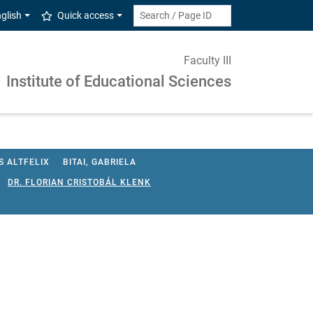
glish
Quick access
Faculty III
Institute of Educational Sciences
 ALTFELIX
BITAI, GABRIELA
DR. FLORIAN CRISTOBÁL KLENK
SEN
DR. ANN-KATHRIN STOLTENHOFF