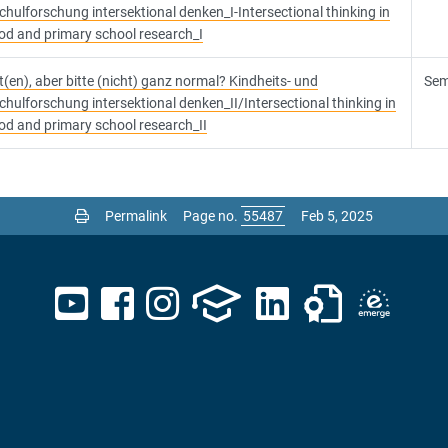
hulforschung intersektional denken_I-Intersectional thinking in
od and primary school research_I
t(en), aber bitte (nicht) ganz normal? Kindheits- und
Sem
hulforschung intersektional denken_II/Intersectional thinking in
od and primary school research_II
Permalink
Page no.
Feb 5, 2025