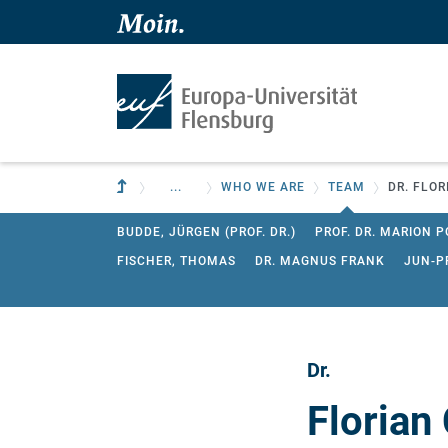
Skip to main content
Skip to main navigation
To parent institution
...
WHO WE ARE
TEAM
DR. FLO
BUDDE, JÜRGEN (PROF. DR.)
PROF. DR. MARION
FISCHER, THOMAS
DR. MAGNUS FRANK
JUN-P
ALEXANDRA KOLLMEIER
SVENJA JOHANNSEN
OLE TODZI
TOMAN, HANS (DR.)
JAN WOLTER
Dr.
Florian