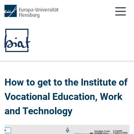
Skip to main content
Skip to main navigation
How to get to the Institute of
Vocational Education, Work
and Technology