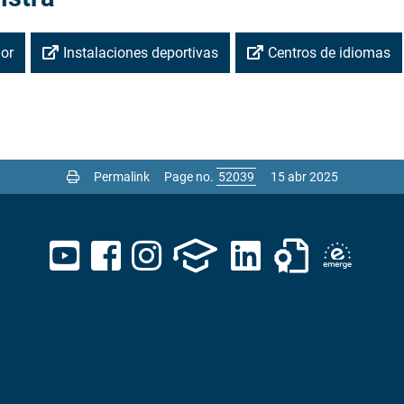
or
Instalaciones deportivas
Centros de idiomas
Permalink
Page no.
15 abr 2025