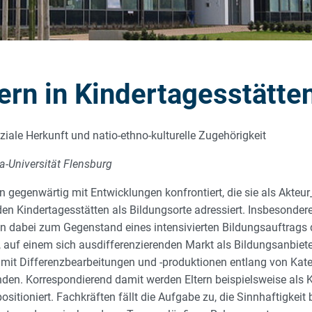
ern in Kindertagesstätte
ziale Herkunft und natio-ethno-kulturelle Zugehörigkeit
a-Universität Flensburg
rn gegenwärtig mit Entwicklungen konfrontiert, die sie als Akteu
den Kindertagesstätten als Bildungsorte adressiert. Insbesonde
 dabei zum Gegenstand eines intensivierten Bildungsauftrags d
, auf einem sich ausdifferenzierenden Markt als Bildungsanbieter
g mit Differenzbearbeitungen und -produktionen entlang von Kate
nden. Korrespondierend damit werden Eltern beispielsweise als K
ositioniert. Fachkräften fällt die Aufgabe zu, die Sinnhaftigk