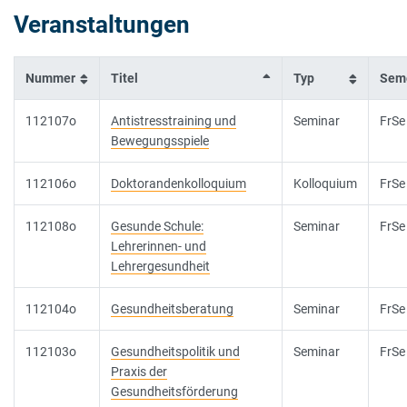
Veranstaltungen
Nummer
Titel
Typ
Sem
112107o
Antistresstraining und
Seminar
FrSe
Bewegungsspiele
112106o
Doktorandenkolloquium
Kolloquium
FrSe
112108o
Gesunde Schule:
Seminar
FrSe
Lehrerinnen- und
Lehrergesundheit
112104o
Gesundheitsberatung
Seminar
FrSe
112103o
Gesundheitspolitik und
Seminar
FrSe
Praxis der
Gesundheitsförderung