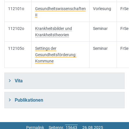
112101o
Gesundheitswissenschaften
Vorlesung
FrSe
II
112102o
Krankheitsbilder und
Seminar
FrSe
Krankheitstheorien
112105o
Settings der
Seminar
FrSe
Gesundheitsförderung:
Kommune
Vita
Publikationen
Permalink
Seitennr.
26.08.2025