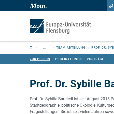
Zum Hauptinhalt springen
Zur Navigation springen
Zur übergeordneten Einrichtung
...
TEAM ABTEILUNG
PROF. DR. SY
ZUR PERSON
PUBLIKATIONEN
VORTRÄGE
Prof. Dr. Sybille B
Prof. Dr. Sybille Bauriedl ist seit August 2018
Stadtgeographie, politische Ökologie, Kulturg
Fragestellungen. Sie ist seit vielen Jahren sowo