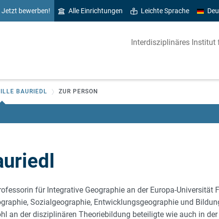
Jetzt bewerben!
Alle Einrichtungen
Leichte Sprache
Deu
Interdisziplinäres Instit
BILLE BAURIEDL
ZUR PERSON
auriedl
 Professorin für Integrative Geographie an der Europa-Universität
eographie, Sozialgeographie, Entwicklungsgeographie und Bildu
hl an der disziplinären Theoriebildung beteiligte wie auch in der