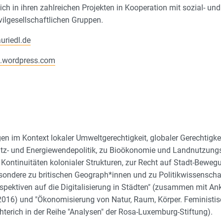
h in ihren zahlreichen Projekten in Kooperation mit sozial- und 
vilgesellschaftlichen Gruppen.
uriedl.de
e.wordpress.com
n im Kontext lokaler Umweltgerechtigkeit, globaler Gerechtigke
hutz- und Energiewendepolitik, zu Bioökonomie und Landnutzungs
u Kontinuitäten kolonialer Strukturen, zur Recht auf Stadt-Beweg
ondere zu britischen Geograph*innen und zu Politikwissenschaf
ektiven auf die Digitalisierung in Städten" (zusammen mit Anke
 2016) und "Ökonomisierung von Natur, Raum, Körper. Feministis
erich in der Reihe "Analysen" der Rosa-Luxemburg-Stiftung).