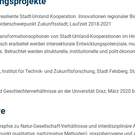
ngsprojekte
resiliente Stadt-Umland Kooperation. Innovationen regionaler
derschwerpunkt Zukunftsstadt; Laufzeit 2018-2021
Transformationsoptionen von Stadt-Umland-Kooperationen im Hi
ch erarbeitet werden intersektorale Entwicklungspotenziale, m
 Betrachtet werden strukturelle, institutionelle und polit-ök
 Institut für Technik- und Zukunftsforschung, Stadt Felsberg, 
d Geschlechterverhältnisse an der Universität Graz, März 2020 
re
aphie zu Natur-Gesellschaft-Verhältnisse und interdisziplinäre 
nkt qualitative, partizipative Methoden), praxisbezogene un